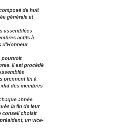
 composé de huit
ée générale et
des assemblées
embres actifs à
es d'Honneur.
n pourvoit
es. Il est procédé
e assemblée
s prennent fin à
andat des membres
 chaque année.
rès la fin de leur
e conseil choisit
résident, un vice-