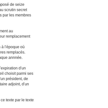
mposé de seize
u scrutin secret
is par les membres
ement au
leur remplacement
n à l'époque où
res remplacés.
haque annnée.
'expiration d'un
eil choisit parmi ses
un président, de
aire adjoint, d'un
ce texte par le texte