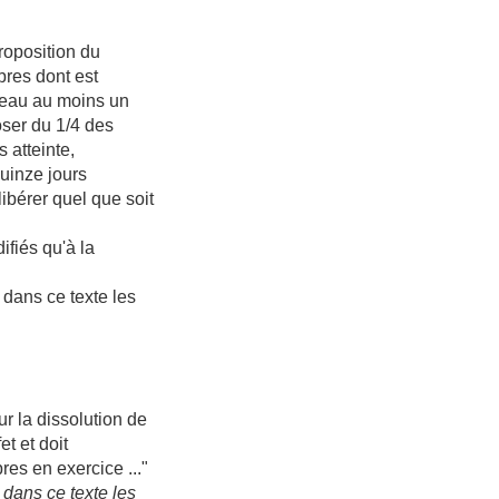
roposition du
res dont est
eau au moins un
ser du 1/4 des
 atteinte,
uinze jours
libérer quel que soit
ifiés qu'à la
 dans ce texte les
r la dissolution de
t et doit
es en exercice ..."
 dans ce texte les