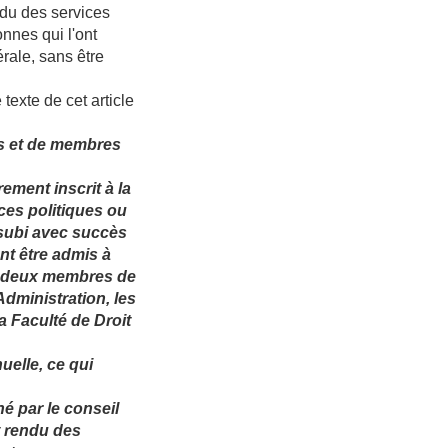
ndu des services
onnes qui l'ont
érale, sans être
texte de cet article
s et de membres
rement inscrit à la
ces politiques ou
 subi avec succès
t être admis à
ar deux membres de
Administration, les
la Faculté de Droit
nuelle, ce qui
é par le conseil
t rendu des