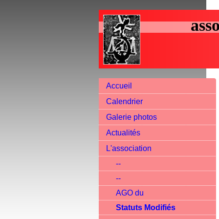
asso
Accueil
Calendrier
Galerie photos
Actualités
L'association
--
--
AGO du
Statuts Modifiés