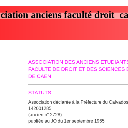
ciation anciens faculté droit c
ASSOCIATION DES ANCIENS ETUDIANTS
FACULTE DE DROIT ET DES SCIENCE
DE CAEN
STATUTS
Association déclarée à la Préfecture du Calvado
142001285
(ancien n° 2728)
publiée au JO du 1er septembre 1965