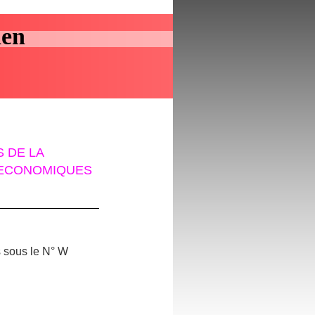
aen
 DE LA
S ECONOMIQUES
s sous le N° W