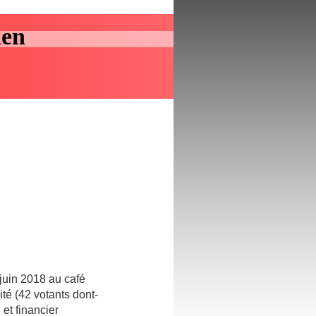
aen
UR
juin 2018 au café
té (42 votants dont-
 et financier