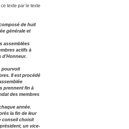
ce texte par le texte
 composé de huit
ée générale et
des assemblées
embres actifs à
es d'Honneur.
n pourvoit
es. Il est procédé
e assemblée
s prennent fin à
andat des membres
 chaque année.
rès la fin de leur
e conseil choisit
résident, un vice-