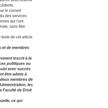
écédents.
ar le conseil
ndu des services
onnes qui l'ont
érale, sans être
texte de cet article
s et de membres
rement inscrit à la
ces politiques ou
 subi avec succès
t être admis à
ar deux membres de
Administration, les
la Faculté de Droit
nuelle, ce qui