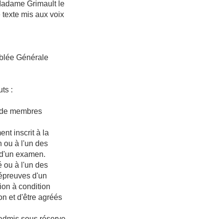
 Madame Grimault le
e texte mis aux voix
mblée Générale
ts :
t de membres
ent inscrit à la
 ou à l'un des
s d'un examen.
é ou à l'un des
 épreuves d'un
ion à condition
n et d'être agréés
 admis sous réserve