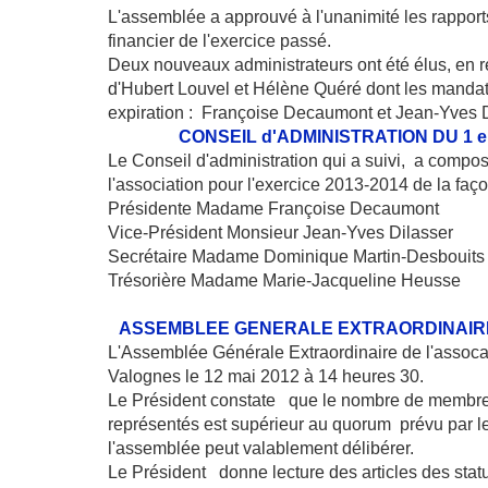
L'assemblée a approuvé à l'unanimité les rappor
financier de l'exercice passé.
Deux nouveaux administrateurs ont été élus, en
d'Hubert Louvel et Hélène Quéré dont les mandat
expiration : Françoise Decaumont et Jean-Yves D
CONSEIL d'ADMINISTRATION DU 1 er 
Le Conseil d'administration qui a suivi, a compo
l'association pour l'exercice 2013-2014 de la faç
Présidente Madame Françoise Decaumont
Vice-Président Monsieur Jean-Yves Dilasser
Secrétaire Madame Dominique Martin-Desbouits
Trésorière Madame Marie-Jacqueline Heusse
ASSEMBLEE GENERALE EXTRAORDINAIRE 
L'Assemblée Générale Extraordinaire de l'assocat
Valognes le 12 mai 2012 à 14 heures 30.
Le Président constate que le nombre de membre
représentés est supérieur au quorum prévu par le
l'assemblée peut valablement délibérer.
Le Président donne lecture des articles des statu