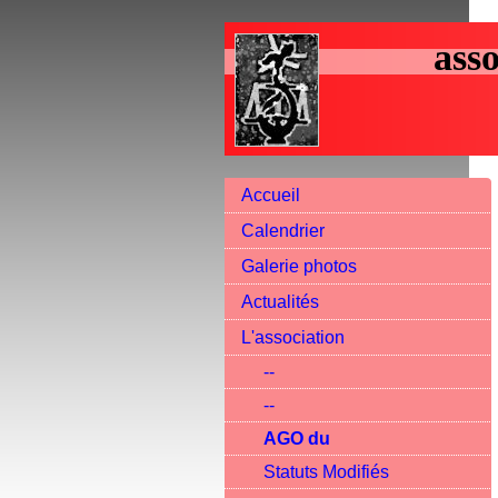
asso
Accueil
Calendrier
Galerie photos
Actualités
L'association
--
--
AGO du
Statuts Modifiés