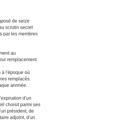
mposé de seize
u scrutin secret
is par les membres
ement au
leur remplacement
n à l'époque où
res remplacés.
haque annnée.
'expiration d'un
eil choisit parmi ses
un président, de
aire adjoint, d'un