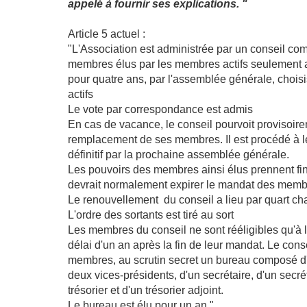
appelé à fournir ses explications. "
Article 5 actuel :
"L'Association est administrée par un conseil co
membres élus par les membres actifs seulement a
pour quatre ans, par l'assemblée générale, chois
actifs
Le vote par correspondance est admis
En cas de vacance, le conseil pourvoit provisoir
remplacement de ses membres. Il est procédé à 
définitif par la prochaine assemblée générale.
Les pouvoirs des membres ainsi élus prennent fi
devrait normalement expirer le mandat des memb
Le renouvellement du conseil a lieu par quart c
L'ordre des sortants est tiré au sort
Les membres du conseil ne sont rééligibles qu'à l
délai d'un an après la fin de leur mandat. Le cons
membres, au scrutin secret un bureau composé d'
deux vices-présidents, d'un secrétaire, d'un secrét
trésorier et d'un trésorier adjoint.
Le bureau est élu pour un an."