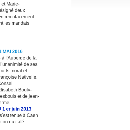
et Marie-
désigné deux
 en remplacement
nt les mandats
MAI 2016
 à l'Auberge de la
 l'unanimité de ses
ports moral et
ançoise Nativelle.
Conseil
lisabeth Bouly-
sbouis et de jean-
terme.
er juin 2013
 s'est tenue à Caen
nion du café