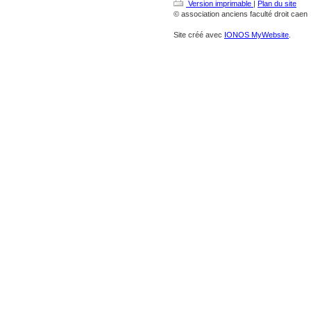
Version imprimable
|
Plan du site
© association anciens faculté droit caen
Site créé avec
IONOS MyWebsite
.